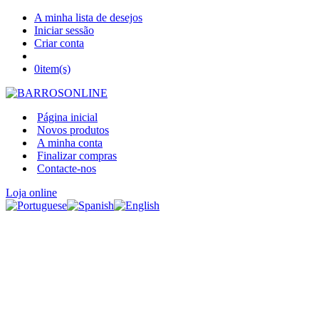
A minha lista de desejos
Iniciar sessão
Criar conta
0
item(s)
Página inicial
Novos produtos
A minha conta
Finalizar compras
Contacte-nos
Loja online